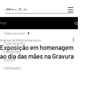
Post
Todos os posts
14 de mai. de 2020
0 min de leitura
Todos os posts
Exposição em homenagem
Exposições
ao dia das mães na Gravura
Eventos
Publicações