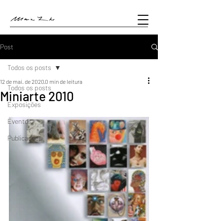
Post
Todos os posts
12 de mai. de 2020
0 min de leitura
Todos os posts
Miniarte 2010
Exposições
Eventos
Publicações